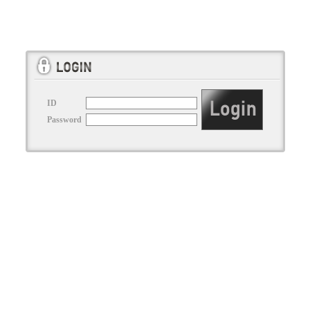
ID
Password