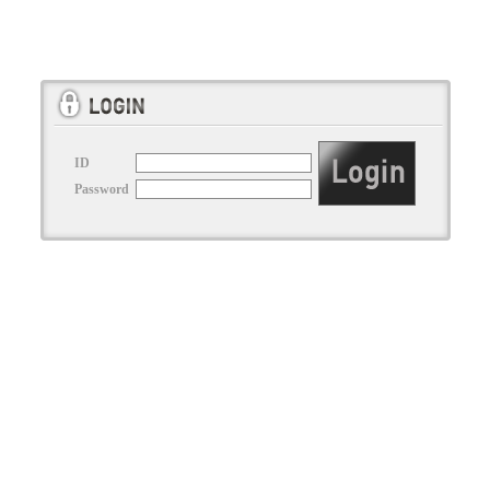
ID
Password